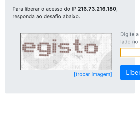
Para liberar o acesso
do IP
216.73.216.180
,
responda ao desafio abaixo.
Digite 
lado no
[trocar imagem]